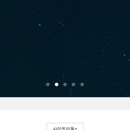
0
1
2
3
4
사이트이동+