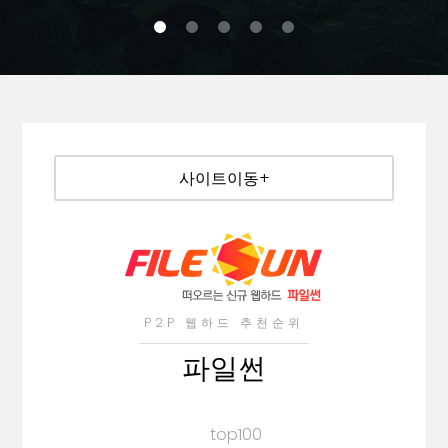
0
1
2
3
4
사이트이동+
P2P 웹하드 추천순위
파일썬
top100